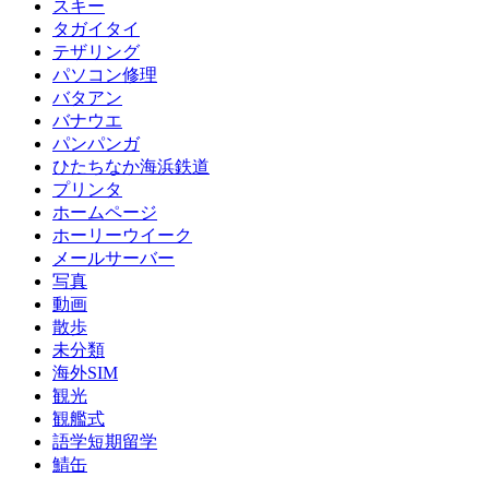
スキー
タガイタイ
テザリング
パソコン修理
バタアン
バナウエ
パンパンガ
ひたちなか海浜鉄道
プリンタ
ホームページ
ホーリーウイーク
メールサーバー
写真
動画
散歩
未分類
海外SIM
観光
観艦式
語学短期留学
鯖缶