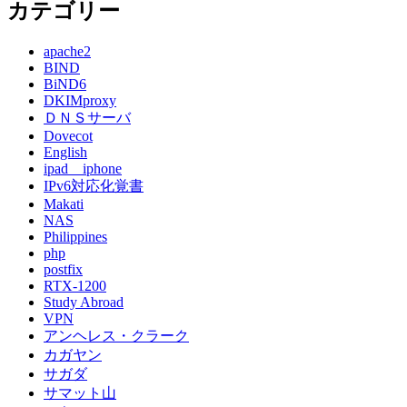
カテゴリー
apache2
BIND
BiND6
DKIMproxy
ＤＮＳサーバ
Dovecot
English
ipad iphone
IPv6対応化覚書
Makati
NAS
Philippines
php
postfix
RTX-1200
Study Abroad
VPN
アンヘレス・クラーク
カガヤン
サガダ
サマット山