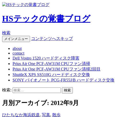
HSテックの覚書ブログ
検索
コンテンツへスキップ
メインメニュー
about
contact
Dell Vostro 1520 ハードディスク障害
Prius Air One PCF-AW31M CPUファン清掃
Prius Air One PCF-AW31M CPUファン清掃2回目
ShuttleX XPS SS510G ハードディスク交換
SONY バイオノート PCG-FR55J/B ハードディスク交換
検索:
月別アーカイブ: 2012年9月
ひたちなか海浜鉄道
,
写真
,
散歩