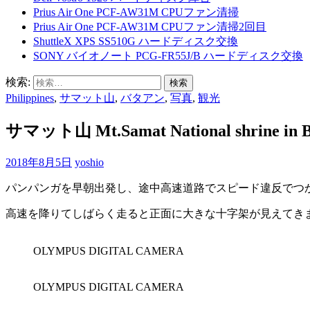
Prius Air One PCF-AW31M CPUファン清掃
Prius Air One PCF-AW31M CPUファン清掃2回目
ShuttleX XPS SS510G ハードディスク交換
SONY バイオノート PCG-FR55J/B ハードディスク交換
検索:
Philippines
,
サマット山
,
バタアン
,
写真
,
観光
サマット山 Mt.Samat National shrine in B
2018年8月5日
yoshio
パンパンガを早朝出発し、途中高速道路でスピード違反でつか
高速を降りてしばらく走ると正面に大きな十字架が見えてき
OLYMPUS DIGITAL CAMERA
OLYMPUS DIGITAL CAMERA