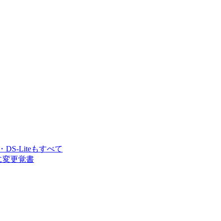
・DS-Liteもすべて
接続に変更覚書