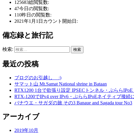
125683
総閲覧数:
47
今日の閲覧数:
110
昨日の閲覧数:
2021年1月1日
カウント開始日:
備忘録と旅行記
検索:
最近の投稿
ブログのお引越し :)
サマット山 Mt.Samat National shrine in Bataan
RTX1200 1台で欲張り設定 IPSECトンネル・ぷららIPoE
RTX-1200でIPv4 over IPv6・ぷららIPoEネイティブ
バナウエ・サガダの旅 その3 Banaue and Sagada tour No3
アーカイブ
2019年10月