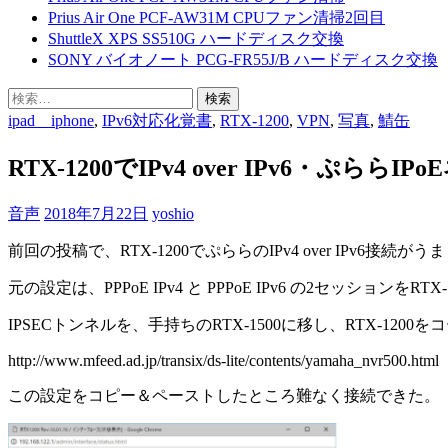
へ
Prius Air One PCF-AW31M CPUファン清掃2回目
ス
ShuttleX XPS SS510G ハードディスク交換
キ
SONY バイオノート PCG-FR55J/B ハードディスク交換
ッ
プ
検
索:
ipad iphone
,
IPv6対応化覚書
,
RTX-1200
,
VPN
,
写真
,
鯖缶
RTX-1200でIPv4 over IPv6・ぷ
音声
2018年7月22日
yoshio
前回の投稿で、RTX-1200でぷららのIPv4 over IPv
元の設定は、PPPoE IPv4 と PPPoE IPv6 の2セッション
IPSECトンネルを、手持ちのRTX-1500に移し、RTX-120
http://www.mfeed.ad.jp/transix/ds-lite/contents/yamaha_nvr500.html
この設定をコピー＆ペーストしたところ難なく接続できた。