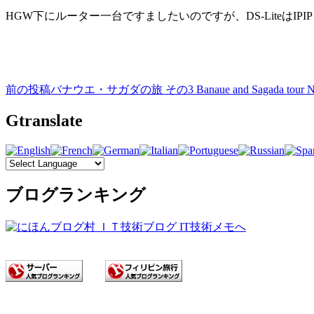
HGW下にルーター一台ですましたいのですが、DS-Liteは
前の投稿
バナウエ・サガダの旅 その3 Banaue and Sagada tour N
投
稿
Gtranslate
ナ
ビ
ゲ
ブログランキング
ー
シ
ョ
ン