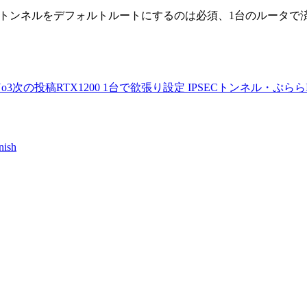
IPIPトンネルをデフォルトルートにするのは必須、1台のルータ
o3
次の投稿
RTX1200 1台で欲張り設定 IPSECトンネル・ぷららI