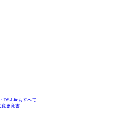
・DS-Liteもすべて
接続に変更覚書