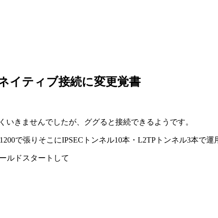
ららIPoEネイティブ接続に変更覚書
6接続がうまくいきませんでしたが、ググると接続できるようです。
をRTX-1200で張りそこにIPSECトンネル10本・L2TPトンネル3本
0をコールドスタートして