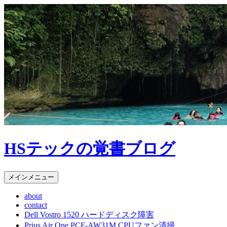
HSテックの覚書ブログ
検
コ
メインメニュー
索
ン
about
テ
contact
ン
Dell Vostro 1520 ハードディスク障害
ツ
Prius Air One PCF-AW31M CPUファン清掃