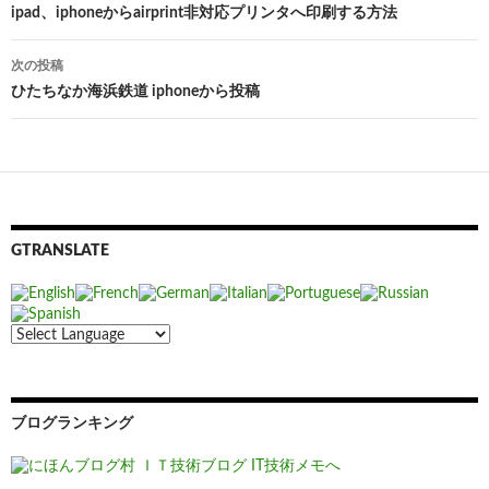
投
ipad、iphoneからairprint非対応プリンタへ印刷する方法
稿
次の投稿
ナ
ひたちなか海浜鉄道 iphoneから投稿
ビ
ゲ
ー
シ
GTRANSLATE
ョ
ン
ブログランキング