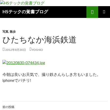
検
HSテックの覚書ブログ
索
コ
メインメ
ン
ニュー
テ
ン
写真
,
散歩
ツ
ひたちなか海浜鉄道
へ
ス
2012年8月30日
YOSHIO
キ
ッ
プ
今朝は良いお天気で、撮り鉄さんらしき方もいました。
iphoneでパチリ!
前の投稿