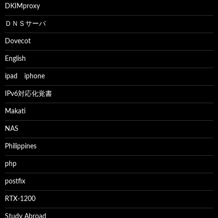
DKIMproxy
ＤＮＳサーバ
Dovecot
English
ipad iphone
IPv6対応化覚書
Makati
NAS
Philippines
php
postfix
RTX-1200
Study Abroad