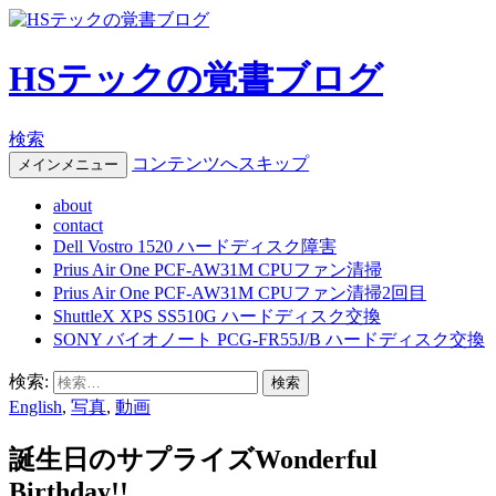
HSテックの覚書ブログ
検索
コンテンツへスキップ
メインメニュー
about
contact
Dell Vostro 1520 ハードディスク障害
Prius Air One PCF-AW31M CPUファン清掃
Prius Air One PCF-AW31M CPUファン清掃2回目
ShuttleX XPS SS510G ハードディスク交換
SONY バイオノート PCG-FR55J/B ハードディスク交換
検索:
English
,
写真
,
動画
誕生日のサプライズWonderful
Birthday!!