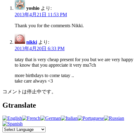
yoshio
より:
2013年4月21日 11:53 PM
Thank you for the comments Nikki.
nikki
より:
2013年4月20日 6:33 PM
tatay that is very cheap present for you but we are very happy
to know that you appreciate it very mu7ch
more birthdays to come tatay ..
take care always <3
コメントは停止中です。
Gtranslate