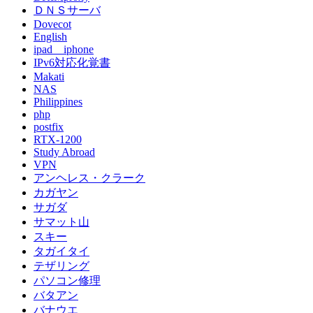
ＤＮＳサーバ
Dovecot
English
ipad iphone
IPv6対応化覚書
Makati
NAS
Philippines
php
postfix
RTX-1200
Study Abroad
VPN
アンヘレス・クラーク
カガヤン
サガダ
サマット山
スキー
タガイタイ
テザリング
パソコン修理
バタアン
バナウエ